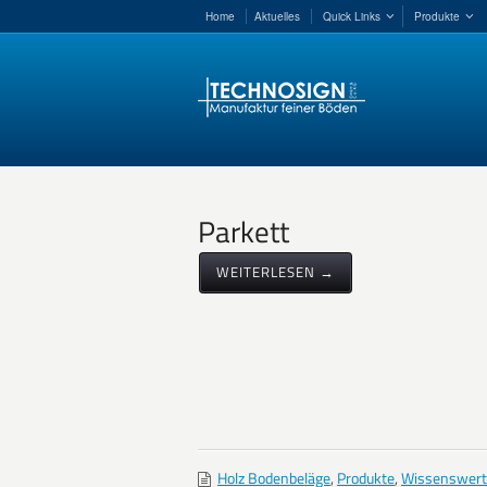
Home
Aktuelles
Quick Links
Produkte
Parkett
WEITERLESEN →
Holz Bodenbeläge
,
Produkte
,
Wissenswert