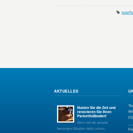
bolefl
AKTUELLES
U
Te
Nutzen Sie die Zeit und
Wi
renovieren Sie Ihren
Parkettfußboden!
53
Wenn Sie die aktuelle,
__
besondere Situation dafür nutzen
Fo