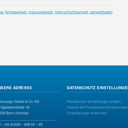
oor
,
fertigparkett
,
massivparkett
,
mehrschichtparkett
,
parkettboden
NSERE ADRESSE
DATENSCHUTZ EINSTELLUNGE
chnosign GmbH & Co. KG
Privatsphäre-Einstellungen ändern
ndgassenstraße 18
Historie der Privatsphäre-Einstellungen
229 Bonn (Holzlar)
Einwilligungen widerrufen
____________________________
n: +49 (0)228 – 948 03 – 95