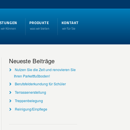
ISTUNGEN
PRODUKTE
KONTAKT
 wir Können
was wir bieten
wir für Sie
Neueste Beiträge
Nutzen Sie die Zeit und renovieren Sie
Ihren Parkettfußboden!
Berufsfelderkundung für Schüler
Terrassenerstellung
Treppenbelegung
Reinigung/Einpflege