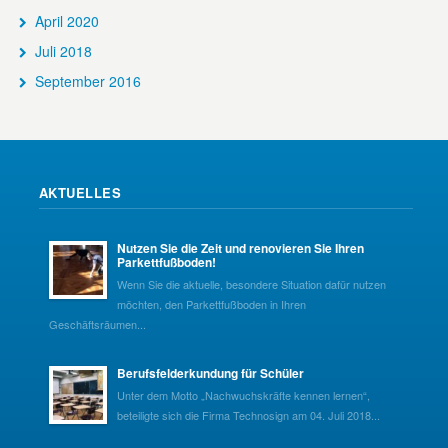
April 2020
Juli 2018
September 2016
AKTUELLES
Nutzen Sie die Zeit und renovieren Sie Ihren
Parkettfußboden!
Wenn Sie die aktuelle, besondere Situation dafür nutzen
möchten, den Parkettfußboden in Ihren
Geschäftsräumen...
Berufsfelderkundung für Schüler
Unter dem Motto „Nachwuchskräfte kennen lernen“,
beteiligte sich die Firma Technosign am 04. Juli 2018...