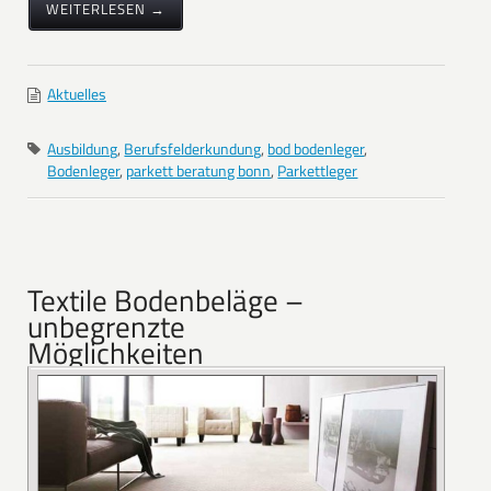
WEITERLESEN →
Aktuelles
Ausbildung
,
Berufsfelderkundung
,
bod bodenleger
,
Bodenleger
,
parkett beratung bonn
,
Parkettleger
Textile Bodenbeläge –
unbegrenzte
Möglichkeiten