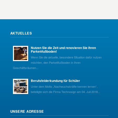
AKTUELLES
Nutzen Sie die Zeit und renovieren Sie Ihren
Parkettfußboden!
Wenn Sie die aktuelle, besondere Situation dafür nutzen
möchten, den Parkettfußboden in Ihren
Geschäftsräumen...
Berufsfelderkundung für Schüler
Unter dem Motto „Nachwuchskräfte kennen lernen“,
beteiligte sich die Firma Technosign am 04. Juli 2018...
UNSERE ADRESSE