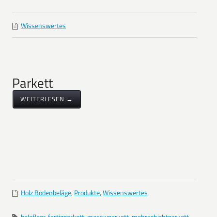
Wissenswertes
Parkett
WEITERLESEN →
Holz Bodenbeläge
,
Produkte
,
Wissenswertes
bolefloor
,
fertigparkett
,
massivparkett
,
mehrschichtparkett
,