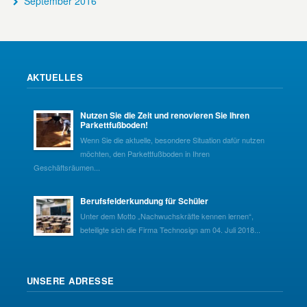
September 2016
AKTUELLES
Nutzen Sie die Zeit und renovieren Sie Ihren
Parkettfußboden!
Wenn Sie die aktuelle, besondere Situation dafür nutzen
möchten, den Parkettfußboden in Ihren
Geschäftsräumen...
Berufsfelderkundung für Schüler
Unter dem Motto „Nachwuchskräfte kennen lernen“,
beteiligte sich die Firma Technosign am 04. Juli 2018...
UNSERE ADRESSE