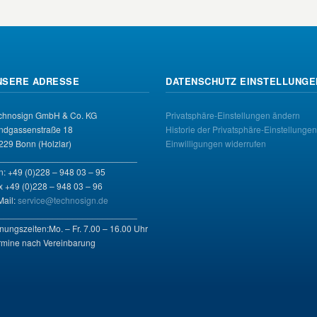
NSERE ADRESSE
DATENSCHUTZ EINSTELLUNGE
chnosign GmbH & Co. KG
Privatsphäre-Einstellungen ändern
ndgassenstraße 18
Historie der Privatsphäre-Einstellungen
229 Bonn (Holzlar)
Einwilligungen widerrufen
____________________________
n: +49 (0)228 – 948 03 – 95
x +49 (0)228 – 948 03 – 96
Mail:
service@technosign.de
____________________________
fnungszeiten:Mo. – Fr. 7.00 – 16.00 Uhr
rmine nach Vereinbarung