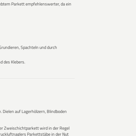
lebtem Parkett empfehlenswerter, da ein
Grundieren, Spachteln und durch
d des Klebers.
. Dielen auf Lagerhölzern, Blindboden
r Zweischichtparkett wird in der Regel
ruckluftnaglers Parkettstäbe in der Nut