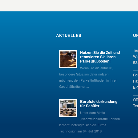
AKTUELLES
U
Te
Nutzen Sie die Zeit und
Wi
renovieren Sie Ihren
Parkettfußboden!
53
Wenn Sie die aktuelle,
__
besondere Situation dafür nutzen
Fo
möchten, den Parkettfußboden in Ihren
Fa
Geschäftsräumen...
E-
__
Öf
Berufsfelderkundung
für Schüler
Te
Unter dem Motto
„Nachwuchskräfte kennen
lernen“, beteiligte sich die Firma
Technosign am 04. Juli 2018...