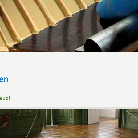
ten
raubt