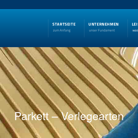
STARTSEITE
UNTERNEHMEN
LE
zum Anfang
unser Fundament
was
Parkett – Verlegearten