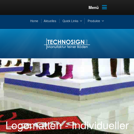
Menü
Home
Aktuelles
Quick Links
Produkte
Logomatten - Individueller