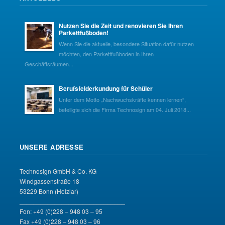
Nutzen Sie die Zeit und renovieren Sie Ihren
Parkettfußboden!
Wenn Sie die aktuelle, besondere Situation dafür nutzen
möchten, den Parkettfußboden in Ihren
Geschäftsräumen...
Berufsfelderkundung für Schüler
Unter dem Motto „Nachwuchskräfte kennen lernen“,
beteiligte sich die Firma Technosign am 04. Juli 2018...
UNSERE ADRESSE
Technosign GmbH & Co. KG
Windgassenstraße 18
53229 Bonn (Holzlar)
______________________________
Fon: +49 (0)228 – 948 03 – 95
Fax +49 (0)228 – 948 03 – 96