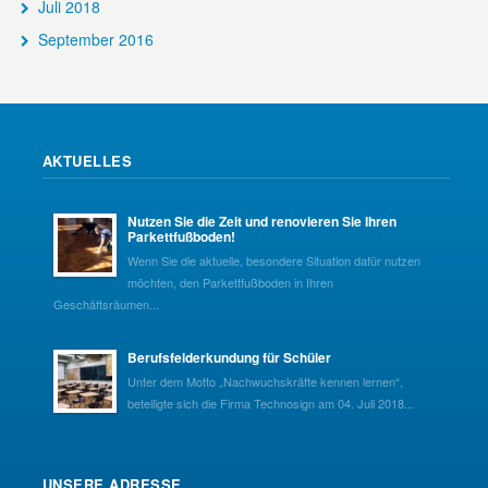
Juli 2018
September 2016
AKTUELLES
Nutzen Sie die Zeit und renovieren Sie Ihren
Parkettfußboden!
Wenn Sie die aktuelle, besondere Situation dafür nutzen
möchten, den Parkettfußboden in Ihren
Geschäftsräumen...
Berufsfelderkundung für Schüler
Unter dem Motto „Nachwuchskräfte kennen lernen“,
beteiligte sich die Firma Technosign am 04. Juli 2018...
UNSERE ADRESSE