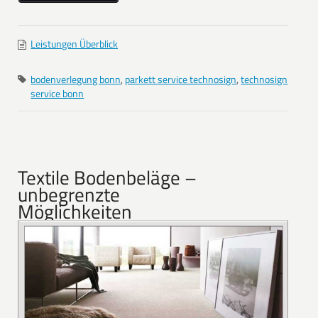
Leistungen Überblick
bodenverlegung bonn
,
parkett service technosign
,
technosign
service bonn
Textile Bodenbeläge –
unbegrenzte
Möglichkeiten