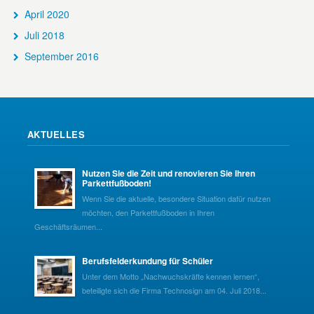
April 2020
Juli 2018
September 2016
AKTUELLES
Nutzen Sie die Zeit und renovieren Sie Ihren
Parkettfußboden!
Wenn Sie die aktuelle, besondere Situation dafür nutzen
möchten, den Parkettfußboden in Ihren
Geschäftsräumen...
Berufsfelderkundung für Schüler
Unter dem Motto „Nachwuchskräfte kennen lernen“,
beteiligte sich die Firma Technosign am 04. Juli 2018...