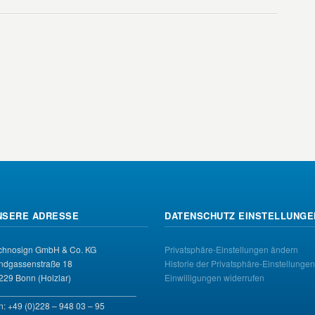
NSERE ADRESSE
DATENSCHUTZ EINSTELLUNGE
chnosign GmbH & Co. KG
Privatsphäre-Einstellungen ändern
ndgassenstraße 18
Historie der Privatsphäre-Einstellungen
229 Bonn (Holzlar)
Einwilligungen widerrufen
____________________________
n: +49 (0)228 – 948 03 – 95