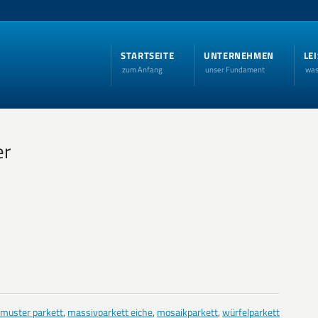
STARTSEITE
UNTERNEHMEN
LE
zum Anfang
unser Fundament
was
er
tmuster parkett
,
massivparkett eiche
,
mosaikparkett
,
würfelparkett