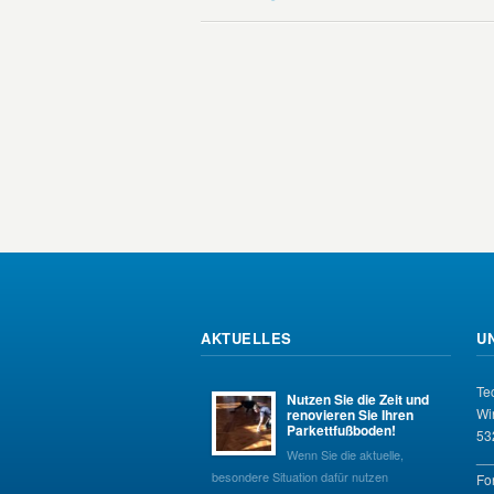
AKTUELLES
U
Te
Nutzen Sie die Zeit und
Wi
renovieren Sie Ihren
Parkettfußboden!
53
Wenn Sie die aktuelle,
__
besondere Situation dafür nutzen
Fo