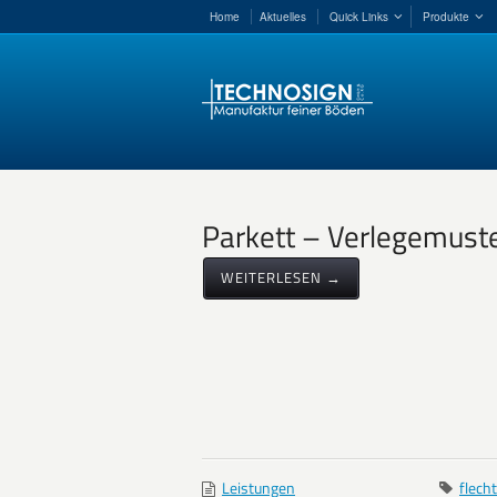
Home
Aktuelles
Quick Links
Produkte
Parkett – Verlegemust
WEITERLESEN →
Leistungen
flech