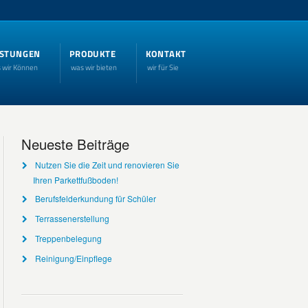
ISTUNGEN
PRODUKTE
KONTAKT
 wir Können
was wir bieten
wir für Sie
Neueste Beiträge
Nutzen Sie die Zeit und renovieren Sie
Ihren Parkettfußboden!
Berufsfelderkundung für Schüler
Terrassenerstellung
Treppenbelegung
Reinigung/Einpflege