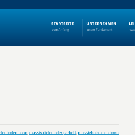
STARTSEITE
UNTERNEHMEN
LE
zum Anfang
unser Fundament
was
elenboden bonn
,
massiv dielen oder parkett
,
massivholzdielen bonn