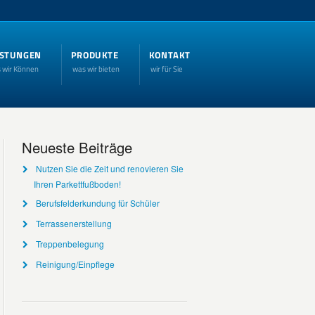
ISTUNGEN
PRODUKTE
KONTAKT
 wir Können
was wir bieten
wir für Sie
Neueste Beiträge
Nutzen Sie die Zeit und renovieren Sie
Ihren Parkettfußboden!
Berufsfelderkundung für Schüler
Terrassenerstellung
Treppenbelegung
Reinigung/Einpflege