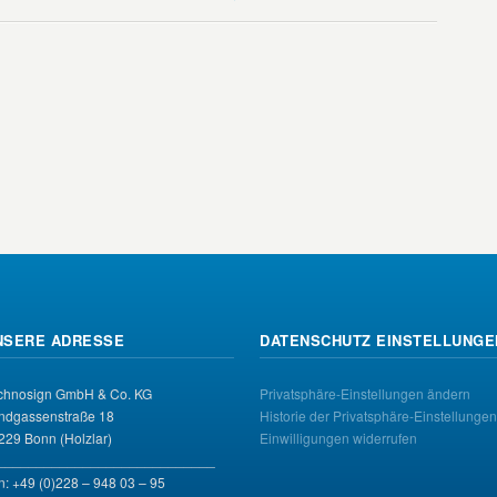
NSERE ADRESSE
DATENSCHUTZ EINSTELLUNGE
chnosign GmbH & Co. KG
Privatsphäre-Einstellungen ändern
ndgassenstraße 18
Historie der Privatsphäre-Einstellungen
229 Bonn (Holzlar)
Einwilligungen widerrufen
____________________________
n: +49 (0)228 – 948 03 – 95