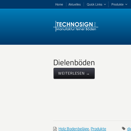
Home
Aktuelles
Quick Links
Produkte
Dielenböden
WEITERLESEN →
Holz Bodenbeläge
,
Produkte
di