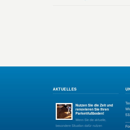
AKTUELLES
U
Te
Nutzen Sie die Zeit und
Wi
renovieren Sie Ihren
Parkettfußboden!
53
Wenn Sie die aktuelle,
__
besondere Situation dafür nutzen
Fo