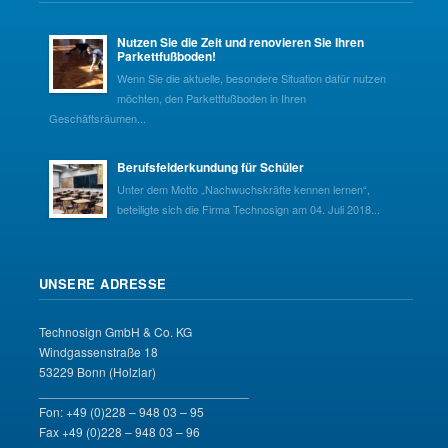
Nutzen Sie die Zeit und renovieren Sie Ihren
Parkettfußboden!
Wenn Sie die aktuelle, besondere Situation dafür nutzen
möchten, den Parkettfußboden in Ihren
Geschäftsräumen...
Berufsfelderkundung für Schüler
Unter dem Motto „Nachwuchskräfte kennen lernen“,
beteiligte sich die Firma Technosign am 04. Juli 2018...
UNSERE ADRESSE
Technosign GmbH & Co. KG
Windgassenstraße 18
53229 Bonn (Holzlar)
______________________________
Fon: +49 (0)228 – 948 03 – 95
Fax +49 (0)228 – 948 03 – 96