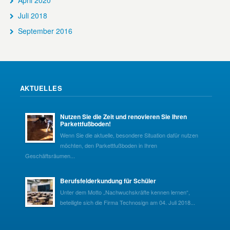
April 2020
Juli 2018
September 2016
AKTUELLES
Nutzen Sie die Zeit und renovieren Sie Ihren
Parkettfußboden!
Wenn Sie die aktuelle, besondere Situation dafür nutzen
möchten, den Parkettfußboden in Ihren
Geschäftsräumen...
Berufsfelderkundung für Schüler
Unter dem Motto „Nachwuchskräfte kennen lernen“,
beteiligte sich die Firma Technosign am 04. Juli 2018...