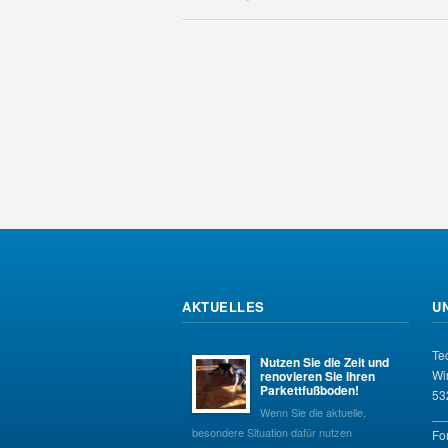
AKTUELLES
U
Te
Nutzen Sie die Zeit und
Wi
renovieren Sie Ihren
Parkettfußboden!
53
Wenn Sie die aktuelle,
__
besondere Situation dafür nutzen
Fo