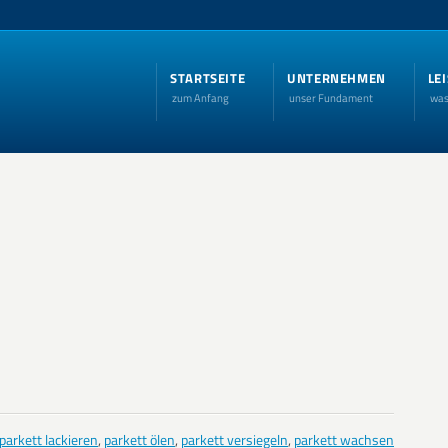
STARTSEITE
UNTERNEHMEN
LE
zum Anfang
unser Fundament
was
parkett lackieren
,
parkett ölen
,
parkett versiegeln
,
parkett wachsen