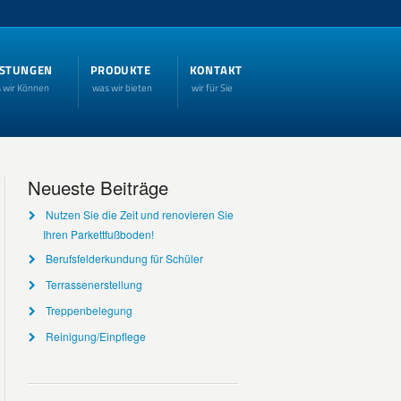
ISTUNGEN
PRODUKTE
KONTAKT
 wir Können
was wir bieten
wir für Sie
Neueste Beiträge
Nutzen Sie die Zeit und renovieren Sie
Ihren Parkettfußboden!
Berufsfelderkundung für Schüler
Terrassenerstellung
Treppenbelegung
Reinigung/Einpflege