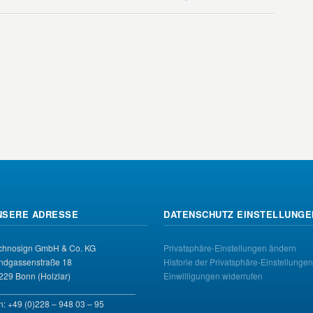
NSERE ADRESSE
DATENSCHUTZ EINSTELLUNGE
chnosign GmbH & Co. KG
Privatsphäre-Einstellungen ändern
ndgassenstraße 18
Historie der Privatsphäre-Einstellungen
229 Bonn (Holzlar)
Einwilligungen widerrufen
____________________________
n: +49 (0)228 – 948 03 – 95