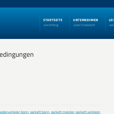
STARTSEITE
UNTERNEHMEN
LE
zum Anfang
unser Fundament
was
bedingungen
bodenverleger bonn
,
parkett bonn
,
parkett meister
,
parkett verlegen