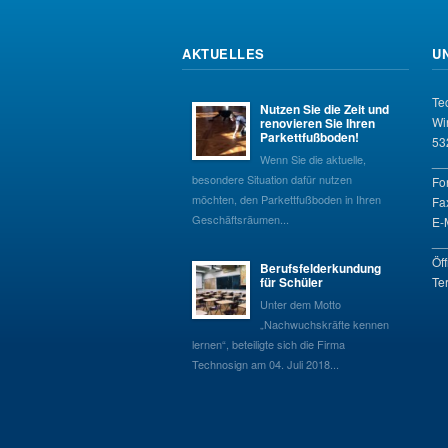
AKTUELLES
U
Te
Nutzen Sie die Zeit und
Wi
renovieren Sie Ihren
Parkettfußboden!
53
Wenn Sie die aktuelle,
__
besondere Situation dafür nutzen
Fo
möchten, den Parkettfußboden in Ihren
Fa
Geschäftsräumen...
E-
__
Öf
Berufsfelderkundung
für Schüler
Te
Unter dem Motto
„Nachwuchskräfte kennen
lernen“, beteiligte sich die Firma
Technosign am 04. Juli 2018...