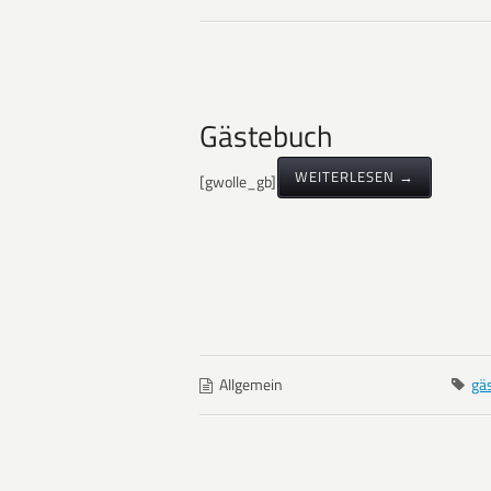
Gästebuch
WEITERLESEN →
[gwolle_gb]
Allgemein
gä