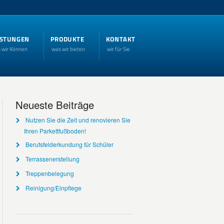
ISTUNGEN
PRODUKTE
KONTAKT
 wir Können
was wir bieten
wir für Sie
Neueste Beiträge
Nutzen Sie die Zeit und renovieren Sie
Ihren Parkettfußboden!
Berufsfelderkundung für Schüler
Terrassenerstellung
Treppenbelegung
Reinigung/Einpflege