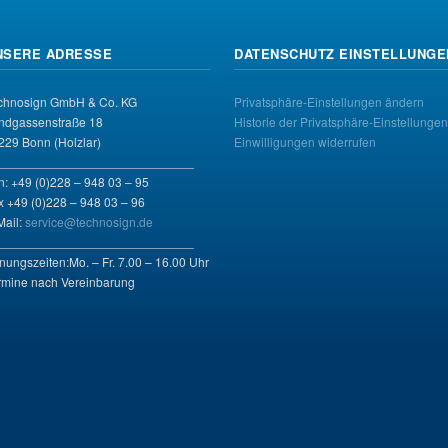
NSERE ADRESSE
DATENSCHUTZ EINSTELLUNGE
chnosign GmbH & Co. KG
Privatsphäre-Einstellungen ändern
ndgassenstraße 18
Historie der Privatsphäre-Einstellungen
229 Bonn (Holzlar)
Einwilligungen widerrufen
____________________________
n: +49 (0)228 – 948 03 – 95
x +49 (0)228 – 948 03 – 96
Mail:
service@technosign.de
____________________________
fnungszeiten:Mo. – Fr. 7.00 – 16.00 Uhr
rmine nach Vereinbarung