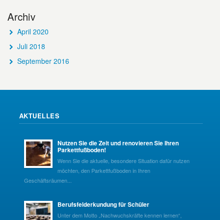
Archiv
April 2020
Juli 2018
September 2016
AKTUELLES
Nutzen Sie die Zeit und renovieren Sie Ihren
Parkettfußboden!
Wenn Sie die aktuelle, besondere Situation dafür nutzen
möchten, den Parkettfußboden in Ihren
Geschäftsräumen...
Berufsfelderkundung für Schüler
Unter dem Motto „Nachwuchskräfte kennen lernen“,