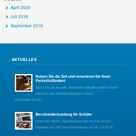
April 2020
Juli 2018
September 2016
AKTUELLES
Nutzen Sie die Zeit und renovieren Sie Ihren
Parkettfußboden!
Wenn Sie die aktuelle, besondere Situation dafür nutzen
möchten, den Parkettfußboden in Ihren
Geschäftsräumen...
Berufsfelderkundung für Schüler
Unter dem Motto „Nachwuchskräfte kennen lernen“,
beteiligte sich die Firma Technosign am 04. Juli 2018...