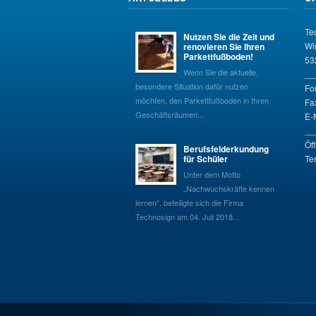
Te
Nutzen Sie die Zeit und
Wi
renovieren Sie Ihren
Parkettfußboden!
53
Wenn Sie die aktuelle,
__
besondere Situation dafür nutzen
Fo
möchten, den Parkettfußboden in Ihren
Fa
Geschäftsräumen...
E-
__
Öf
Berufsfelderkundung
für Schüler
Te
Unter dem Motto
„Nachwuchskräfte kennen
lernen“, beteiligte sich die Firma
Technosign am 04. Juli 2018...