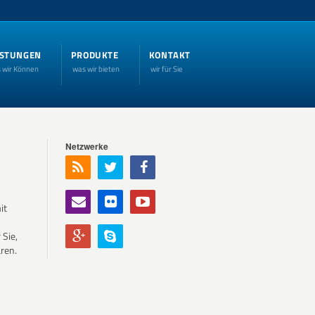
ISTUNGEN
PRODUKTE
KONTAKT
 wir Können
was wir bieten
wir für Sie
Netzwerke
it
 Sie,
ren.