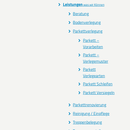
Leistungen
was wir Können
Beratung
Bodenverlegung
Parkettverlegung
Parkett –
Vorarbeiten
Parkett –
Verlegemuster
Parkett
Verlegearten
Parkett Schleifen
Parkett Versiegeln
Parkettrenovierung
Reinigung / Einpflege
Treppenbelegung