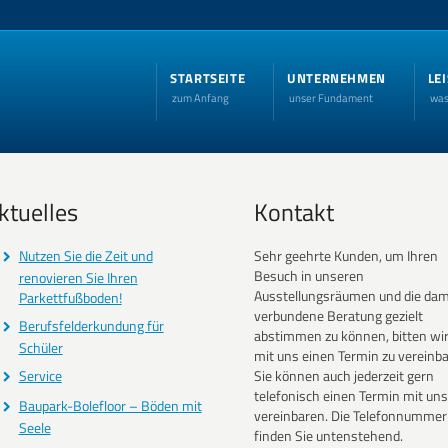
STARTSEITE
UNTERNEHMEN
LE
zum Anfang
unser Fundament
was
ktuelles
Kontakt
Nutzen Sie die Zeit und
Sehr geehrte Kunden, um Ihren
Besuch in unseren
renovieren Sie Ihren
Ausstellungsräumen und die dam
Parkettfußboden!
verbundene Beratung gezielt
Berufsfelderkundung für
abstimmen zu können, bitten wir
Schüler
mit uns einen Termin zu vereinba
Service
Sie können auch jederzeit gern
telefonisch einen Termin mit uns
Baupark-Bolefloor – Böden mit
vereinbaren. Die Telefonnummer
Seele
finden Sie untenstehend.