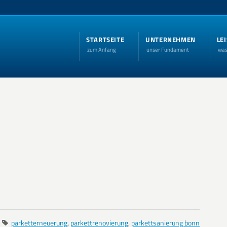
STARTSEITE
UNTERNEHMEN
LE
zum Anfang
unser Fundament
was
parketterneuerung
,
parkettrenovierung
,
parkettsanierung bonn