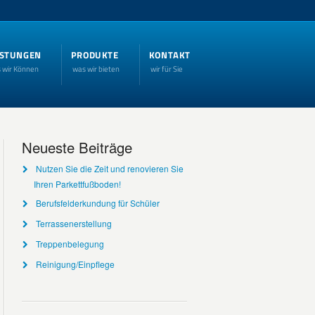
ISTUNGEN
PRODUKTE
KONTAKT
 wir Können
was wir bieten
wir für Sie
Neueste Beiträge
Nutzen Sie die Zeit und renovieren Sie
Ihren Parkettfußboden!
Berufsfelderkundung für Schüler
Terrassenerstellung
Treppenbelegung
Reinigung/Einpflege