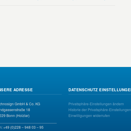
NSERE ADRESSE
DATENSCHUTZ EINSTELLUNGE
chnosign GmbH & Co. KG
Privatsphäre-Einstellungen ändern
ndgassenstraße 18
Historie der Privatsphäre-Einstellungen
229 Bonn (Holzlar)
Einwilligungen widerrufen
____________________________
n: +49 (0)228 – 948 03 – 95