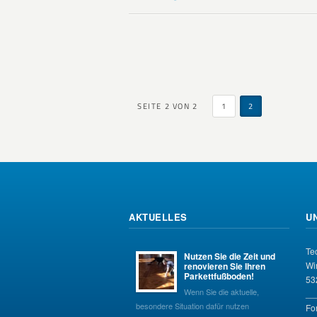
SEITE 2 VON 2
1
2
AKTUELLES
U
Te
Nutzen Sie die Zeit und
Wi
renovieren Sie Ihren
Parkettfußboden!
53
Wenn Sie die aktuelle,
__
besondere Situation dafür nutzen
Fo