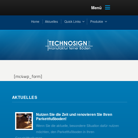
Menü
Home
Aktuelles
Quick Links
Produkte
[mc4wp_form]
AKTUELLES
Nutzen Sie die Zeit und renovieren Sie Ihren
Parkettfußboden!
Wenn Sie die aktuelle, besondere Situation dafür nutzen
möchten, den Parkettfußboden in Ihren
Geschäftsräumen...